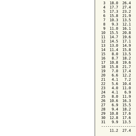
 3  18.0  26.4  
 4  17.7  27.4  
 5  17.3  23.2  
 6  15.8  21.9  
 7  10.3  13.5  
 8   9.3  12.1  
 9  11.0  16.1  
10  15.5  20.8  
11  14.7  19.6  
12  14.5  17.1  
13  13.0  14.9  
14  11.4  15.8  
15   8.0  13.5  
16   8.7  18.2  
17  10.8  19.6  
18  15.8  21.7  
19   7.0  17.4  
20   6.6  12.2  
21   4.1   7.2  
22   5.6  10.4  
23   4.0  11.0  
24   4.1   6.9  
25   8.0  11.9  
26  10.6  16.3  
27   6.9  15.5  
28   9.4  18.2  
29  10.8  17.6  
30  12.8  17.6  
31   9.9  13.5  
----------------
    11.2  27.4  