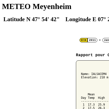
METEO Meyenheim
Latitude N 47° 54' 42" Longitude E 07° 
V/Λ
2011
>
Jan
Rapport pour 
                
Name: IALSACEM4 
Elevation: 210 m
                
                
    Mean        
Day Temp  High  
----------------
 1  17.3  25.9  
 2  17.5  26.3  