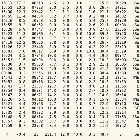
 16:11  11.3   08:13   2.6   2.3   0.0   1.3  15.9   10:28   SSW

 15:53  10.2   07:23   3.0   2.5   0.0   3.6  26.7   14:11    SW

 16:30  12.1   23:42   2.1   1.1   0.0   1.6  21.1   16:22    SW

 14:55  11.4   04:54   3.2   0.7   3.0   9.2  48.7   14:32    SW

 16:16   8.5   10:23   8.0   0.0   5.0   5.4  25.7   21:29    SW

 16:55   8.2   08:52   9.0   0.0   6.0   2.6  21.1   00:36    SW

 15:28   6.9   07:47   7.3   0.0   3.0   3.9  27.6   23:56   SSW

 15:23  11.3   00:00   3.1   0.3   0.0  10.0  39.3   13:20   SSW

 12:48   9.5   08:10   3.7   0.1   0.0   5.9  33.2   16:22   SSW

 14:19  12.2   00:56   3.8   0.0   0.0   6.4  26.7   11:19    SW

 11:26  12.2   23:48   3.9   0.0   0.0   4.2  22.9   23:19     N

 16:03   7.6   08:17   6.9   0.0   0.0  10.8  30.4   15:29     N

 16:24   3.5   07:43  10.3   0.0   0.0   4.4  19.2   09:47     N

 15:53   1.5   08:06   9.6   0.0   0.0   2.1  18.3   16:09   SSW

 15:30   3.7   05:30   7.7   0.1   0.0   2.9  21.1   16:05   SSW

 15:26   8.7   03:43   2.9   0.7   0.0  10.6  41.2   16:49   SSW

 00:00   3.2   23:56  11.3   0.0  22.0   3.8  30.4   01:30     N

 14:41   2.7   08:42  11.7   0.0   0.0   1.1  13.1   13:41   NNE

 16:52   0.8   05:16  14.2   0.0   0.0   2.3  18.3   12:13     N

 15:43   1.7   23:57  12.7   0.0   0.0   0.6  13.1   11:56     E

 13:54  -0.4   06:31  14.3   0.0   0.0   2.7  18.3   14:12     N

 16:47   2.1   06:21  14.2   0.0   0.0   1.2  14.0   16:14     N

 16:26   5.5   04:12  10.3   0.0   0.0   0.3  15.9   13:34   NNW

 15:21   4.4   23:56   7.7   0.0   1.0   3.7  22.9   02:10   SSW

 15:54   0.9   08:18  11.4   0.0   0.0   1.0  16.8   12:28    SE

 15:35   2.4   03:32   8.9   0.0   0.0   0.6  12.2   11:14     N

 15:48   5.3   08:14   7.5   0.0   0.0   0.4  13.1   11:53   SSW

 13:57   9.3   02:02   5.7   0.0   0.0   0.5  11.2   15:47     N

 14:59   6.7   23:28   8.4   0.0   0.0   0.2  11.2   10:52     N

-----------------------------------------------------------------
   4    -0.4    23   231.4  12.0  40.0   3.3  48.7     6      SW
