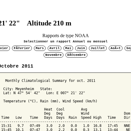
21' 22" Altitude 210 m
Rapports de type NOAA
Selectionner un rapport Annuel ou mensuel
vier
FÃ©vrier
Mars
Avril
Mai
Juin
Juillet
AoÃ»t
Se
Novembre
DÃ©cembre
Octobre 2011
   Monthly Climatological Summary for oct. 2011

  City: Meyenheim   State: 

  Lat: N 47° 54' 42"   Lon: E 007° 21' 22"

  Temperature (°C), Rain (mm), Wind Speed (km/h)

                      Heat  Cool        Avg

                      Deg   Deg         Wind                 Dom

 Time   Low    Time   Days  Days  Rain  Speed High   Time    Dir

-----------------------------------------------------------------
 15:31   9.7   07:49   3.0   2.0   0.0   1.0  16.8   17:45   NNE

 15:45  10.1   07:47   3.0   2.2   0.0   0.3  13.1   13:44    NE
