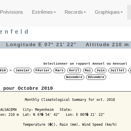
Prévisions
Extrêmes
Records
Graphiques
enfeld
" Longitude E 07° 21' 22" Altitude 210 m
Selectionner un rapport Annuel ou mensuel
010
>
Janvier
Février
Mars
Avril
Mai
Juin
Juillet
Novembre
Décembre
t pour Octobre 2010
             Monthly Climatological Summary for oct. 2010

ALSACEM4   City: Meyenheim   State: 

ion: 210 m  Lat: N 47� 54' 42"   Lon: E 007� 21' 22"

            Temperature (�C), Rain (mm), Wind Speed (km/h)
