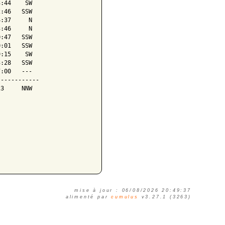
:44    SW

:46   SSW

:37     N

:46     N

:47   SSW

:01   SSW

:15    SW

:28   SSW

:00   ---

-----------

3     NNW

mise à jour :
06/08/2026 20:49:37
alimenté par
cumulus
v3.27.1 (3263)