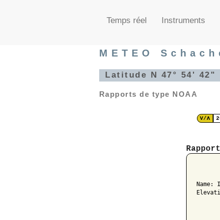
Temps réel
Instruments
METEO Schach
Latitude N 47° 54' 42
Rapports de type NOAA
V/Λ
2
Rappor
      
Name: I
Elevat
      