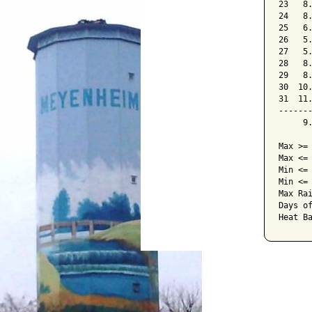
23   8
24   8
25   6
26   5
27   5
28   8
29   8
30  10
31  11
------
     9
Max >= 
Max <= 
Min <= 
Min <= 
Max Rai
Days o