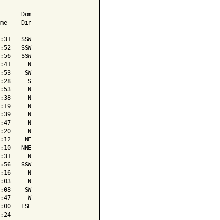
      Dom

me    Dir

-----------

:31   SSW

:52   SSW

:56   SSW

:41     N

:53    SW

:28     S

:53     N

:38     N

:19     N

:39     N

:47     N

:20     N

:12    NE

:10   NNE

:31     N

:56   SSW

:16     N

:03     N

:08    SW

:47     W

:00   ESE

:24   ---
