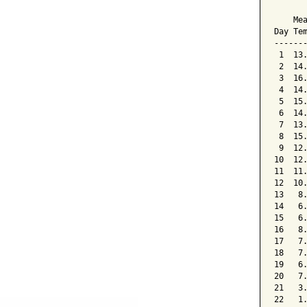
      
    Me
Day Te
------
 1  13
 2  14
 3  16
 4  14
 5  15
 6  14
 7  13
 8  15
 9  12
10  12
11  11
12  10
13   8
14   6
15   6
16   8
17   7
18   7
19   6
20   7
21   3
22   1