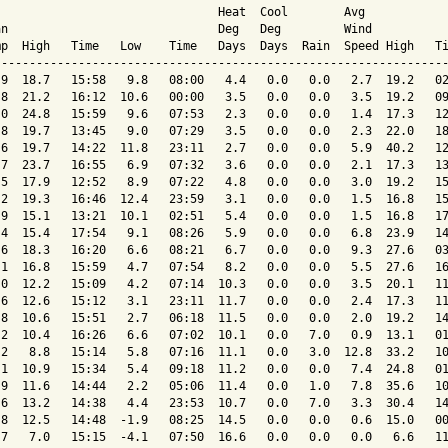
                                Heat  Cool        Avg

an                              Deg   Deg         Wind           
mp  High   Time   Low    Time   Days  Days  Rain  Speed High   Ti
-----------------------------------------------------------------
.9  18.7   15:58   9.8   08:00   4.4   0.0   0.0   2.7  19.2   02
.8  21.2   16:12  10.6   00:00   3.5   0.0   0.0   3.5  19.2   09
.0  24.8   15:59   9.6   07:53   2.3   0.0   0.0   1.4  17.3   12
.8  19.7   13:45   9.0   07:29   3.5   0.0   0.0   2.3  22.0   18
.6  19.7   14:22  11.8   23:11   2.7   0.0   0.0   5.9  40.2   12
.7  23.7   16:55   6.9   07:32   3.6   0.0   0.0   2.1  17.3   13
.5  17.9   12:52   8.9   07:22   4.8   0.0   0.0   3.0  19.2   15
.2  19.3   16:46  12.4   23:59   3.1   0.0   0.0   1.5  16.8   15
.9  15.1   13:21  10.1   02:51   5.4   0.0   0.0   1.5  16.8   17
.4  15.4   17:54   9.1   08:26   5.9   0.0   0.0   6.8  23.9   14
.6  18.3   16:20   6.6   08:21   6.7   0.0   0.0   9.3  27.6   03
.1  16.8   15:59   4.7   07:54   8.2   0.0   0.0   5.5  27.6   16
.0  12.2   15:09   4.2   07:14  10.3   0.0   0.0   3.5  20.1   11
.6  12.6   15:12   3.1   23:11  11.7   0.0   0.0   2.4  17.3   11
.8  10.6   15:51   2.7   06:18  11.5   0.0   0.0   2.0  19.2   14
.2  10.4   16:26   6.6   07:02  10.1   0.0   7.0   0.9  13.1   01
.2   8.8   15:14   5.8   07:16  11.1   0.0   3.0  12.8  33.2   10
.1  10.9   15:34   5.4   09:18  11.2   0.0   0.0   7.4  24.8   01
.9  11.6   14:44   2.2   05:06  11.4   0.0   1.0   7.8  35.6   10
.6  13.2   14:38   4.4   23:53  10.7   0.0   7.0   3.3  30.4   14
.8  12.5   14:48  -1.9   08:25  14.5   0.0   0.0   0.6  15.0   00
.7   7.0   15:15  -4.1   07:50  16.6   0.0   0.0   0.0   6.6   11