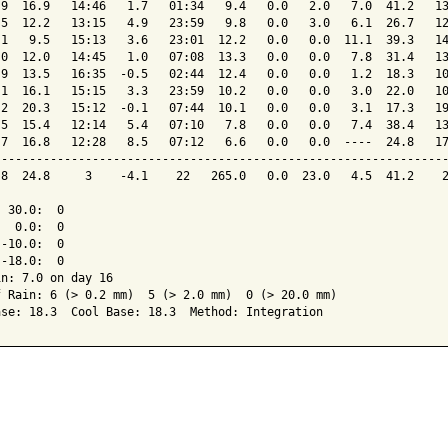
.9  16.9   14:46   1.7   01:34   9.4   0.0   2.0   7.0  41.2   13
.5  12.2   13:15   4.9   23:59   9.8   0.0   3.0   6.1  26.7   12
.1   9.5   15:13   3.6   23:01  12.2   0.0   0.0  11.1  39.3   14
.0  12.0   14:45   1.0   07:08  13.3   0.0   0.0   7.8  31.4   13
.9  13.5   16:35  -0.5   02:44  12.4   0.0   0.0   1.2  18.3   10
.1  16.1   15:15   3.3   23:59  10.2   0.0   0.0   3.0  22.0   10
.2  20.3   15:12  -0.1   07:44  10.1   0.0   0.0   3.1  17.3   19
.5  15.4   12:14   5.4   07:10   7.8   0.0   0.0   7.4  38.4   13
.7  16.8   12:28   8.5   07:12   6.6   0.0   0.0  ----  24.8   17
-----------------------------------------------------------------
.8  24.8     3    -4.1    22   265.0   0.0  23.0   4.5  41.2    2
 30.0:  0

  0.0:  0

-10.0:  0

-18.0:  0

n: 7.0 on day 16

f Rain: 6 (> 0.2 mm)  5 (> 2.0 mm)  0 (> 20.0 mm)
